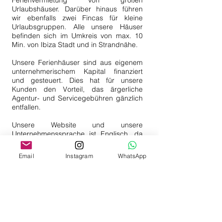
Ferienvermietung von großen
Urlaubshäuser. Darüber hinaus führen
wir ebenfalls zwei Fincas für kleine
Urlaubsgruppen. Alle unsere Häuser
befinden sich im Umkreis von max. 10
Min. von Ibiza Stadt und in Strandnähe.
Unsere Ferienhäuser sind aus eigenem
unternehmerischem Kapital finanziert
und gesteuert. Dies hat für unsere
Kunden den Vorteil, das ärgerliche
Agentur- und Servicegebühren gänzlich
entfallen.
Unsere Website und unsere
Unternehmenssprache ist Englisch, da
der Großteil unsere Gäste sehr
international sind. Mit unseren treuen
Email
Instagram
WhatsApp
Kunden aus Deutschland, Schweiz und
Österreich freuen wir uns natürlich
jederzeit Deutsch zu sprechen.
Bei Fragen, Wünschen oder Anregungen
zu Ihrem Urlaub auf Ibiza kontaktieren
Sie uns gerne jederzeit.